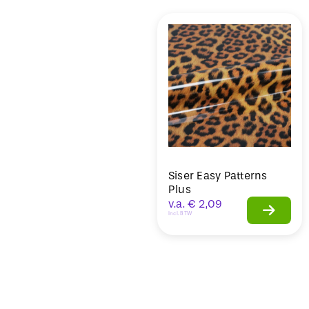
Sale
Siser Easy Patterns
Plus
v.a.
€
2,09
Incl. BTW