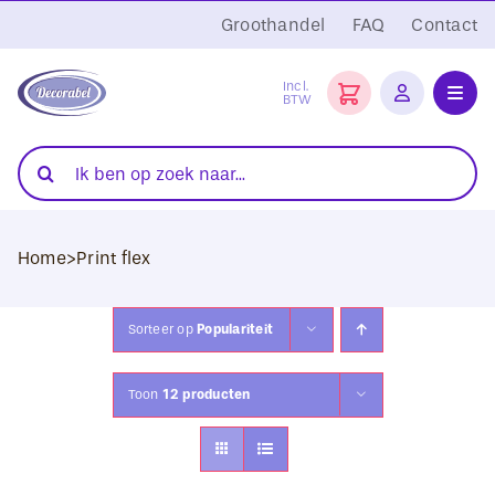
Ga
Groothandel
FAQ
Contact
naar
inhoud
Incl.
BTW
Toggl
Navig
Folies
Zoeken
naar:
Snijplotters
Home
>
Print flex
Transferpersen
Sublimatie
Sorteer op
Populariteit
Blanco Textiel
Toon
12 producten
Hobby Artikelen
DTF Transfers