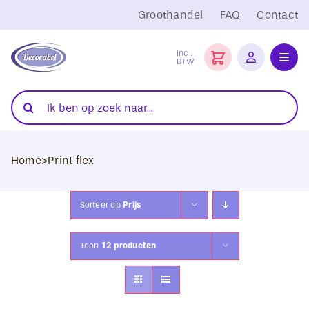
Ga
Groothandel
FAQ
Contact
naar
inhoud
Incl.
BTW
Toggl
Navig
Folies
Zoeken
naar:
Snijplotters
Home
>
Print flex
Transferpersen
Sublimatie
Sorteer op
Prijs
Blanco Textiel
Toon
12 producten
Hobby Artikelen
DTF Transfers