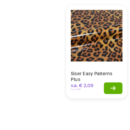
Sale
Siser Easy Patterns
Plus
v.a.
€
2,09
Incl. BTW