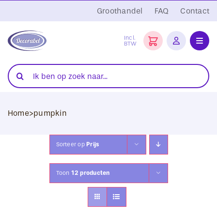
Ga
Groothandel
FAQ
Contact
naar
inhoud
Incl.
BTW
Toggl
Navig
Folies
Zoeken
naar:
Snijplotters
Home
>
pumpkin
Transferpersen
Sublimatie
Sorteer op
Prijs
Blanco Textiel
Toon
12 producten
Hobby Artikelen
DTF Transfers