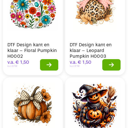
DTF Design kant en
DTF Design kant en
klaar – Floral Pumpkin
klaar – Leopard
H0002
Pumpkin H0003
v.a.
€
1,50
v.a.
€
1,50
Incl. BTW
Incl. BTW