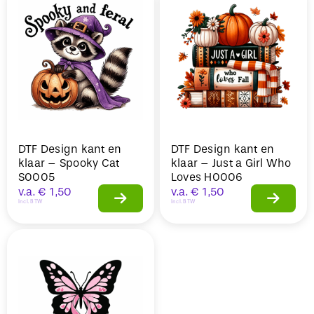
DTF Design kant en
DTF Design kant en
klaar – Spooky Cat
klaar – Just a Girl Who
S0005
Loves H0006
v.a.
€
1,50
v.a.
€
1,50
Incl. BTW
Incl. BTW