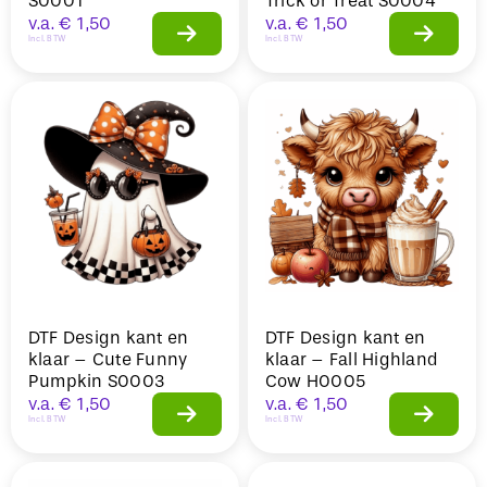
S0001
Trick or Treat S0004
v.a.
€
1,50
v.a.
€
1,50
Incl. BTW
Incl. BTW
DTF Design kant en
DTF Design kant en
klaar – Cute Funny
klaar – Fall Highland
Pumpkin S0003
Cow H0005
v.a.
€
1,50
v.a.
€
1,50
Incl. BTW
Incl. BTW