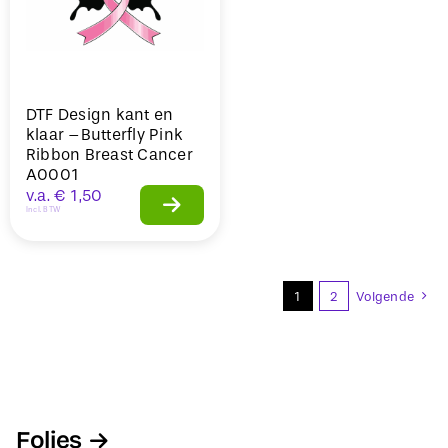
DTF Design kant en
klaar –Butterfly Pink
Ribbon Breast Cancer
A0001
v.a.
€
1,50
Incl. BTW
1
2
Volgende
Folies