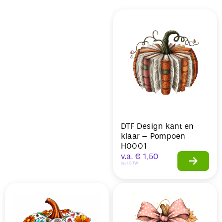
Sale
DTF Design kant en
klaar – Pompoen
H0001
v.a.
€
1,50
Incl. BTW