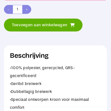
Beechfield
Kids
Toevoegen aan winkelwagen
Deep
Cuffed
Tonal
Patch
Beschrijving
Beanie
·100% polyester, gerecycled, GRS-
aantal
gecertificeerd
·Geribd breiwerk
·Dubbellagig breiwerk
·Speciaal ontworpen kroon voor maximaal
comfort