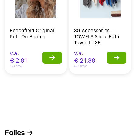
Beechfield Original
SG Accessories –
Pull-On Beanie
TOWELS Seine Bath
Towel LUXE
v.a.
v.a.
€
2,81
€
21,88
Incl. BTW
Incl. BTW
Folies