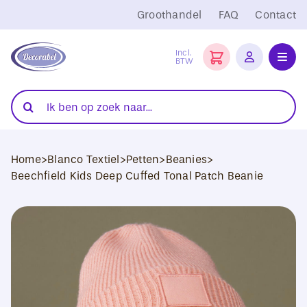
Ga
Groothandel
FAQ
Contact
naar
inhoud
Incl.
BTW
Toggl
Navig
Folies
Zoeken
naar:
Snijplotters
Home
>
Blanco Textiel
>
Petten
>
Beanies
>
Transferpersen
Beechfield Kids Deep Cuffed Tonal Patch Beanie
Sublimatie
Blanco Textiel
Hobby Artikelen
DTF Transfers