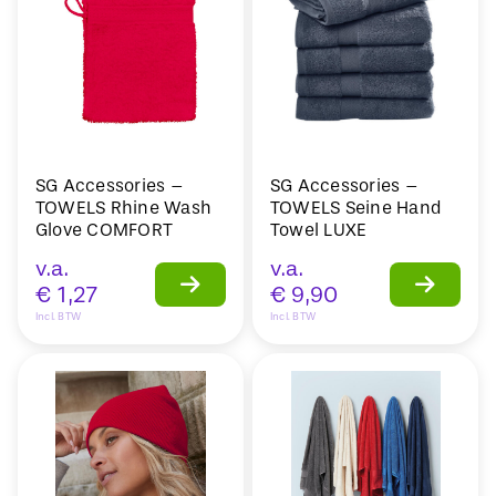
SG Accessories –
SG Accessories –
TOWELS Rhine Wash
TOWELS Seine Hand
Glove COMFORT
Towel LUXE
v.a.
v.a.
€
1,27
€
9,90
Incl. BTW
Incl. BTW