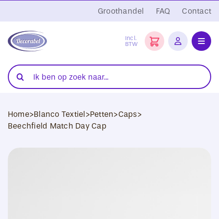
Ga
Groothandel
FAQ
Contact
naar
inhoud
Incl.
BTW
Toggl
Navig
Folies
Zoeken
naar:
Snijplotters
Home
>
Blanco Textiel
>
Petten
>
Caps
>
Transferpersen
Beechfield Match Day Cap
Sublimatie
Blanco Textiel
Hobby Artikelen
DTF Transfers