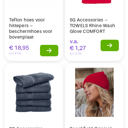
Teflon hoes voor
SG Accessories –
hittepers –
TOWELS Rhine Wash
beschermhoes voor
Glove COMFORT
bovenplaat
v.a.
€
18,95
€
1,27
Incl. BTW
Incl. BTW