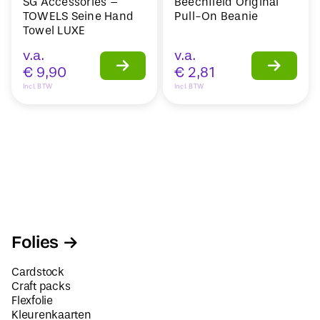
SG Accessories –
Beechfield Original
TOWELS Seine Hand
Pull-On Beanie
Towel LUXE
v.a.
v.a.
€
9,90
€
2,81
Incl. BTW
Incl. BTW
Folies
Cardstock
Craft packs
Flexfolie
Kleurenkaarten