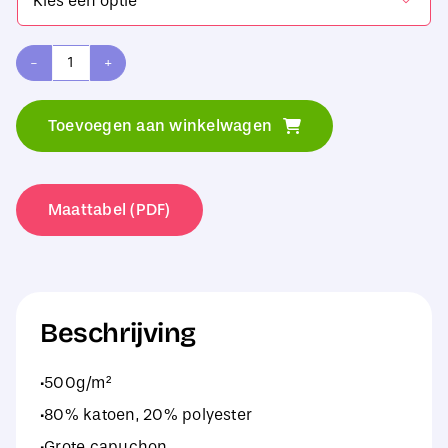

Build
Your
Toevoegen aan winkelwagen
Brand
Ultra
Heavy
Maattabel (PDF)
Oversized
Hoody
aantal
Beschrijving
·500g/m²
·80% katoen, 20% polyester
·Grote capuchon