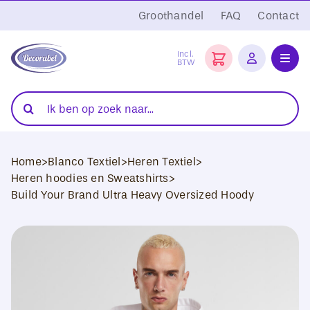
Ga
Groothandel
FAQ
Contact
naar
inhoud
Incl.
BTW
Toggl
Navig
Folies
Zoeken
naar:
Snijplotters
Home
>
Blanco Textiel
>
Heren Textiel
>
Transferpersen
Heren hoodies en Sweatshirts
>
Build Your Brand Ultra Heavy Oversized Hoody
Sublimatie
Blanco Textiel
Hobby Artikelen
DTF Transfers