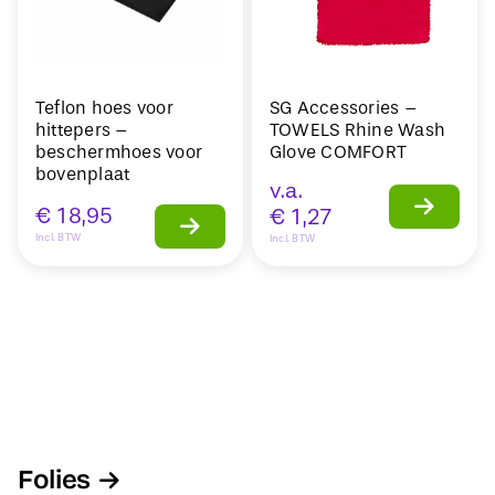
Teflon hoes voor
SG Accessories –
hittepers –
TOWELS Rhine Wash
beschermhoes voor
Glove COMFORT
bovenplaat
v.a.
€
18,95
€
1,27
Incl. BTW
Incl. BTW
Folies