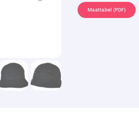
Notop
Maattabel (PDF)
Tennis
Hat
aantal