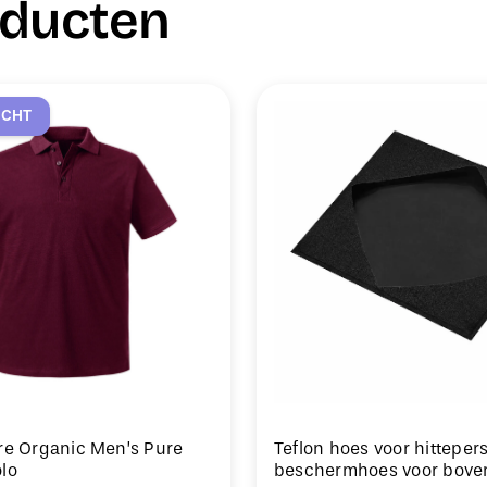
oducten
OCHT
re Organic Men’s Pure
Teflon hoes voor hitteper
lo
beschermhoes voor bove