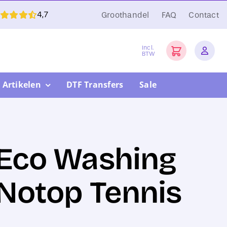
4,7
Groothandel
FAQ
Contact
Incl.
BTW
 Artikelen
DTF Transfers
Sale
t Eco Washing
 Notop Tennis