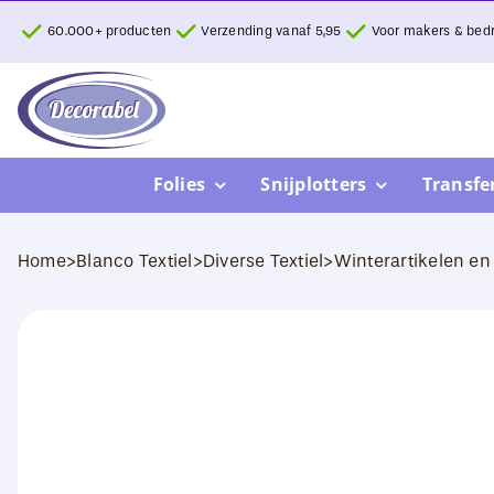
Ga
60.000+ producten
Verzending vanaf 5,95
Voor makers & bedr
naar
inhoud
Folies
Snijplotters
Transfe
Home
>
Blanco Textiel
>
Diverse Textiel
>
Winterartikelen e