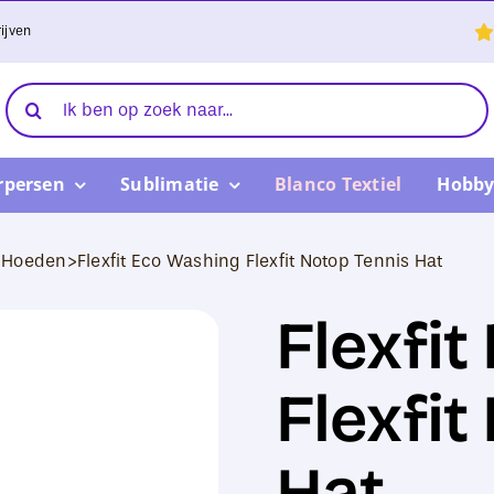
ijven
Zoeken
naar:
rpersen
Sublimatie
Blanco Textiel
Hobby
n Hoeden
>
Flexfit Eco Washing Flexfit Notop Tennis Hat
Flexfi
Flexfit
Hat