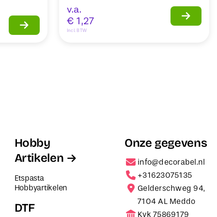
v.a.
€
1,27
Incl. BTW
Hobby
Onze gegevens
Artikelen
info@decorabel.nl
+31623075135
Etspasta
Hobbyartikelen
Gelderschweg 94,
7104 AL Meddo
DTF
Kvk 75869179