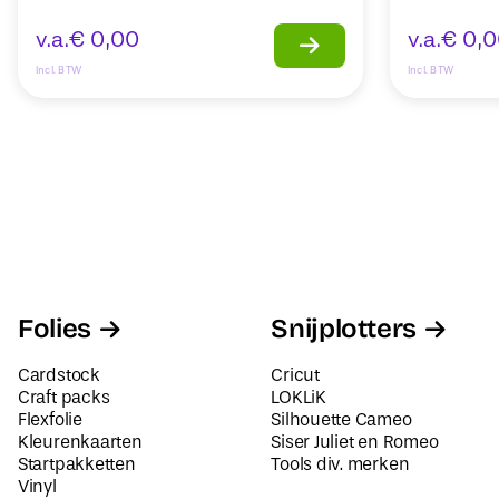
v.a.
€
0,00
v.a.
€
0,0
Incl. BTW
Incl. BTW
Folies
Snijplotters
Cardstock
Cricut
Craft packs
LOKLiK
Flexfolie
Silhouette Cameo
Kleurenkaarten
Siser Juliet en Romeo
Startpakketten
Tools div. merken
Vinyl