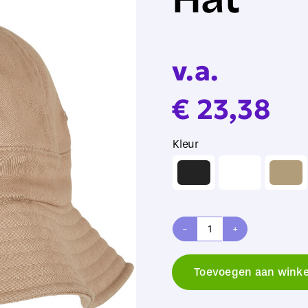
v.a.
€
23,38
Kleur

Flexfit
Eco
Toevoegen aan wink
Washing
Flexfit