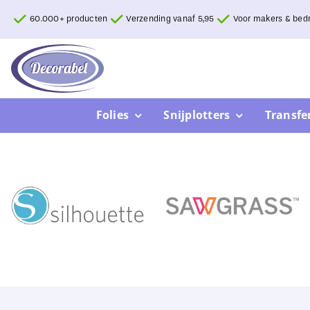
Ga
60.000+ producten
Verzending vanaf 5,95
Voor makers & bedr
naar
inhoud
Folies
Snijplotters
Transfe