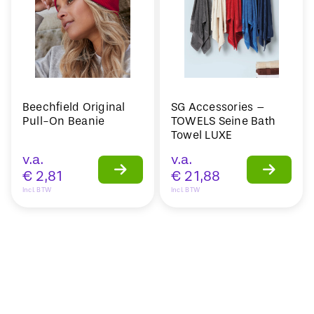
Beechfield Original
SG Accessories –
Pull-On Beanie
TOWELS Seine Bath
Towel LUXE
v.a.
v.a.
€
2,81
€
21,88
Incl. BTW
Incl. BTW