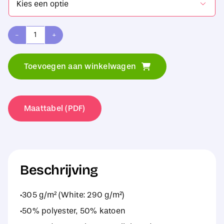

Gildan
DryBlend
Toevoegen aan winkelwagen
Adult
Hooded
Sweat
Maattabel (PDF)
aantal
Beschrijving
·305 g/m² (White: 290 g/m²)
·50% polyester, 50% katoen