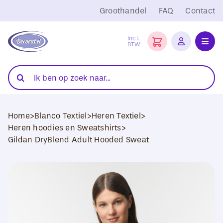
Ga
Groothandel
FAQ
Contact
naar
inhoud
Incl.
BTW
Toggl
Navig
Folies
Zoeken
naar:
Snijplotters
Home
>
Blanco Textiel
>
Heren Textiel
>
Transferpersen
Heren hoodies en Sweatshirts
>
Gildan DryBlend Adult Hooded Sweat
Sublimatie
Blanco Textiel
Hobby Artikelen
DTF Transfers