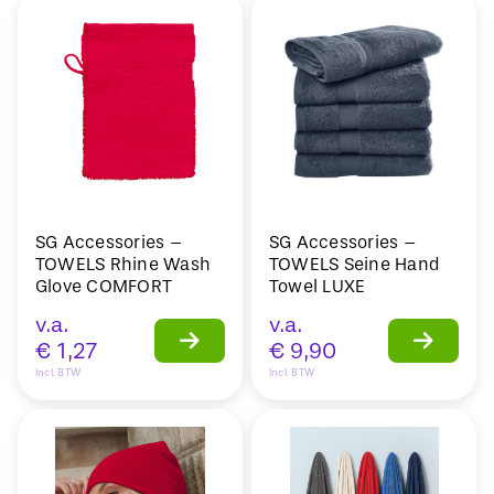
SG Accessories –
SG Accessories –
TOWELS Rhine Wash
TOWELS Seine Hand
Glove COMFORT
Towel LUXE
v.a.
v.a.
€
1,27
€
9,90
Incl. BTW
Incl. BTW